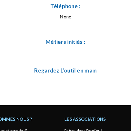
Téléphone :
None
Métiers initiés :
Regardez L'outil en main
SOMMES NOUS ?
LES ASSOCIATIONS
rojet associatif
Entrez dans l’atelier !