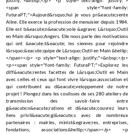
justify;">&nbsp;</p> <p style="text-align: justify;">
<span style="font-family:
FuturaPT;">Aujourd&rsquo;hui je vous pr&eacute;sente
Aline. Elle exerce la profession de menuisier depuis 1984.
Elle est b&eacute;n&eacute;vole &agrave; L&rsquo;Outil
en Main d&rsquo;Angers. Elle nous parle des motivations
qui ont &eacute;t&eacute; les siennes pour rejoindre
l&rsquo;&eacute;quipe de L&rsquo;Outil en Main &hellip;
</span></p> <p style="text-align: justify;">&nbsp;</p>
<p><span style="font-family: FuturaPT;">Explorez les
diff&eacute;rentes facettes de L&rsquo;Outil en Main
avec celles et ceux qui font vivre l&rsquo;association et
qui contribuent au d&eacute;veloppement de notre
projet ! Plongez dans les coulisses de ses 280 ateliers de
transmission des savoir-faire entre
g&eacute;n&eacute;rations et d&eacute;couvrez leurs
liens privil&eacute;gi&eacute;s avec de nombreux
partenaires : mairies, minist&egrave;res, entreprises,
fondations, associations&hellip;</span></p> <p