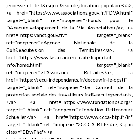
jeunesse et de l&rsquo;&eacute;ducation populaire</a>,
<a href="https://www.associations.gouv.fr/FDVA.html"
target="_blank" rel="noopener">Fonds pour le
D&eacute;veloppement de la Vie Associative</a>, <a
href="https://anct.gouv.fr/" target="_blank"
rel="noopener">Agence Nationale de la
Coh&eacute;sion des Territoires</a>, <a
href="https://www.lassuranceretraite.fr/portail-
info/home.html" target="_blank"
rel="noopener">L'Assurance Retraite</a>, <a
href="https://secu-independants.fr/decouvrir-le-cpsti"
target="_blank" rel="noopener">Le Conseil de la
protection sociale des travailleurs ind&eacute;pendants,
</a> <a href="https://www.fondationbs.org/"
target="_blank" rel="noopener">Fondation Bettencourt
Schueller</a>, <a href="https://www.ccca-btp.fr/fr"
target="_blank" rel="noopener">CCCA-BTP</a>, <span
class="BBwThe"><a