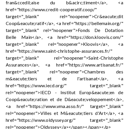
fran&ccedil;aise du b&acirc;timent</a>, <a
href="https://www.credit-cooperatif.coop/"
target="_blank" rel="noopener">Cr&eacute;dit
Coop&eacute;ratif</a>, <a href="https://bellemain.org/"
target="_blank" rel="noopener">Fonds De Dotation
Belle Main</a>, <a href="https://don.kloovis.com/"
target="_blank" rel="noopener">Kloovis</a>, <a
href="https://www.saint-christophe-assurances.fr/"
target="_blank" rel="noopener">Saint-Christophe
Assurances</a>, <a href="https://www.artisanat.fr/"
target="_blank" rel="noopener">Chambres des
m&eacute;tiers et de l'artisanat</a>, <a
href="https://www.iecd.org/" target="_blank"
rel="noopener">IECD - Institut Europ&eacute;en de
Coop&eacute;ration et de D&eacute;veloppement</a>,
<a href="https://www.vma.asso.fr/" target="_blank"
rel="noopener">Villes et M&eacute;tiers d'Art</a>, <a
href="https://www.oldyssey.org/" target="_blank"
rel="noopener">Oldyssey</a></span></span></p>