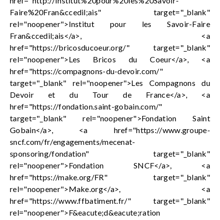
href="http://Institut%20pour%20les%20Savoir-
Faire%20Fran&ccedil;ais" target="_blank"
rel="noopener">Institut pour les Savoir-Faire
Fran&ccedil;ais</a>, <a
href="https://bricosducoeur.org/" target="_blank"
rel="noopener">Les Bricos du Coeur</a>, <a
href="https://compagnons-du-devoir.com/"
target="_blank" rel="noopener">Les Compagnons du
Devoir et du Tour de France</a>, <a
href="https://fondation.saint-gobain.com/"
target="_blank" rel="noopener">Fondation Saint
Gobain</a>, <a href="https://www.groupe-
sncf.com/fr/engagements/mecenat-
sponsoring/fondation" target="_blank"
rel="noopener">Fondation SNCF</a>, <a
href="https://make.org/FR" target="_blank"
rel="noopener">Make.org</a>, <a
href="https://www.ffbatiment.fr/" target="_blank"
rel="noopener">F&eacute;d&eacute;ration