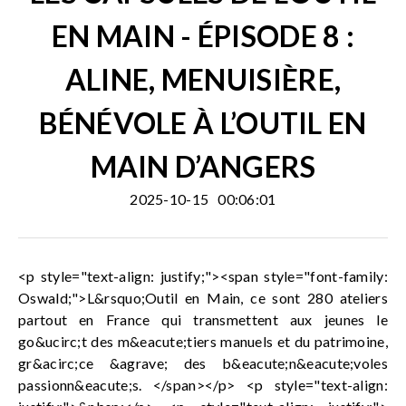
EN MAIN - ÉPISODE 8 :
ALINE, MENUISIÈRE,
BÉNÉVOLE À L’OUTIL EN
MAIN D’ANGERS
2025-10-15
00:06:01
<p style="text-align: justify;"><span style="font-family:
Oswald;">L&rsquo;Outil en Main, ce sont 280 ateliers
partout en France qui transmettent aux jeunes le
go&ucirc;t des m&eacute;tiers manuels et du patrimoine,
gr&acirc;ce &agrave; des b&eacute;n&eacute;voles
passionn&eacute;s. </span></p> <p style="text-align: