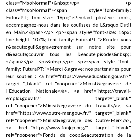
class="MsoNormal">&nbsp;</p> <p
class="MsoNormal"><span style="font-family:
FuturaPT; font-size: 16px;">Pendant plusieurs mois,
accompagnez-nous dans les coulisses de L&rsquo;Outil
en Main.</span></p> <p><span style="font-size: 16px;
line-height: 107%; font-family: FuturaPT;">Rendez-vous
r&eacute;guli&egrave;rement sur notre site pour
d&eacute;couvrir tous les &eacute;pisodes&nbsp;!
</span></p> <p>&nbsp;</p> <p><span style="font-
family: FuturaPT;">Merci &agrave; nos partenaires pour
leur soutien : <a href="https://www.education.gouv.fr/"
target="_blank" rel="noopener">Minist&egrave;re de
l'Education Nationale</a>, <a href="https://travail-
emploi.gouv.fr/" target="_blank"
rel="noopener">Minist&egrave;re du Travail</a>, <a
href="https://www.outre-mer.gouv.fr/" target="_blank"
rel="noopener">Minist&egrave;re des Outre-Mer</a>,
<a href="https://www.fonjep.org/" target="_blank"
rel="noopener">Fonds de coop&eacute;ration de la