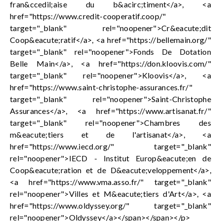
fran&ccedil;aise du b&acirc;timent</a>, <a
href="https://www.credit-cooperatif.coop/"
target="_blank" rel="noopener">Cr&eacute;dit
Coop&eacute;ratif</a>, <a href="https://bellemain.org/"
target="_blank" rel="noopener">Fonds De Dotation
Belle Main</a>, <a href="https://don.kloovis.com/"
target="_blank" rel="noopener">Kloovis</a>, <a
href="https://www.saint-christophe-assurances.fr/"
target="_blank" rel="noopener">Saint-Christophe
Assurances</a>, <a href="https://www.artisanat.fr/"
target="_blank" rel="noopener">Chambres des
m&eacute;tiers et de l'artisanat</a>, <a
href="https://www.iecd.org/" target="_blank"
rel="noopener">IECD - Institut Europ&eacute;en de
Coop&eacute;ration et de D&eacute;veloppement</a>,
<a href="https://www.vma.asso.fr/" target="_blank"
rel="noopener">Villes et M&eacute;tiers d'Art</a>, <a
href="https://www.oldyssey.org/" target="_blank"
rel="noopener">Oldyssey</a></span></span></p>