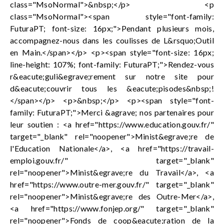
class="MsoNormal">&nbsp;</p> <p
class="MsoNormal"><span style="font-family:
FuturaPT; font-size: 16px;">Pendant plusieurs mois,
accompagnez-nous dans les coulisses de L&rsquo;Outil
en Main.</span></p> <p><span style="font-size: 16px;
line-height: 107%; font-family: FuturaPT;">Rendez-vous
r&eacute;guli&egrave;rement sur notre site pour
d&eacute;couvrir tous les &eacute;pisodes&nbsp;!
</span></p> <p>&nbsp;</p> <p><span style="font-
family: FuturaPT;">Merci &agrave; nos partenaires pour
leur soutien : <a href="https://www.education.gouv.fr/"
target="_blank" rel="noopener">Minist&egrave;re de
l'Education Nationale</a>, <a href="https://travail-
emploi.gouv.fr/" target="_blank"
rel="noopener">Minist&egrave;re du Travail</a>, <a
href="https://www.outre-mer.gouv.fr/" target="_blank"
rel="noopener">Minist&egrave;re des Outre-Mer</a>,
<a href="https://www.fonjep.org/" target="_blank"
rel="noopener">Fonds de coop&eacute;ration de la