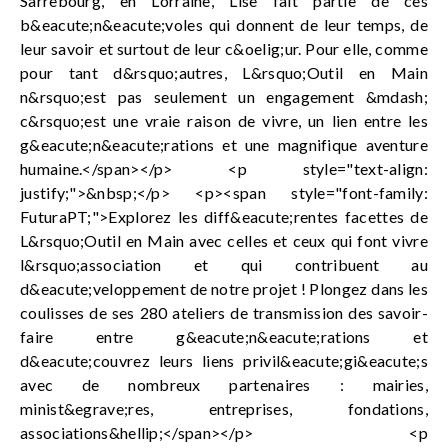
Sarrebourg, en Lorraine, Lise fait partie de ces
b&eacute;n&eacute;voles qui donnent de leur temps, de
leur savoir et surtout de leur c&oelig;ur. Pour elle, comme
pour tant d&rsquo;autres, L&rsquo;Outil en Main
n&rsquo;est pas seulement un engagement &mdash;
c&rsquo;est une vraie raison de vivre, un lien entre les
g&eacute;n&eacute;rations et une magnifique aventure
humaine.</span></p> <p style="text-align:
justify;">&nbsp;</p> <p><span style="font-family:
FuturaPT;">Explorez les diff&eacute;rentes facettes de
L&rsquo;Outil en Main avec celles et ceux qui font vivre
l&rsquo;association et qui contribuent au
d&eacute;veloppement de notre projet ! Plongez dans les
coulisses de ses 280 ateliers de transmission des savoir-
faire entre g&eacute;n&eacute;rations et
d&eacute;couvrez leurs liens privil&eacute;gi&eacute;s
avec de nombreux partenaires : mairies,
minist&egrave;res, entreprises, fondations,
associations&hellip;</span></p> <p