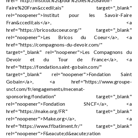
href="http://Institut%20pour%20les%20Savoir-
Faire%20Fran&ccedil;ais" target="_blank"
rel="noopener">Institut pour les Savoir-Faire
Fran&ccedil;ais</a>, <a
href="https://bricosducoeur.org/" target="_blank"
rel="noopener">Les Bricos du Coeur</a>, <a
href="https://compagnons-du-devoir.com/"
target="_blank" rel="noopener">Les Compagnons du
Devoir et du Tour de France</a>, <a
href="https://fondation.saint-gobain.com/"
target="_blank" rel="noopener">Fondation Saint
Gobain</a>, <a href="https://www.groupe-
sncf.com/fr/engagements/mecenat-
sponsoring/fondation" target="_blank"
rel="noopener">Fondation SNCF</a>, <a
href="https://make.org/FR" target="_blank"
rel="noopener">Make.org</a>, <a
href="https://www.ffbatiment.fr/" target="_blank"
rel="noopener">F&eacute;d&eacute;ration