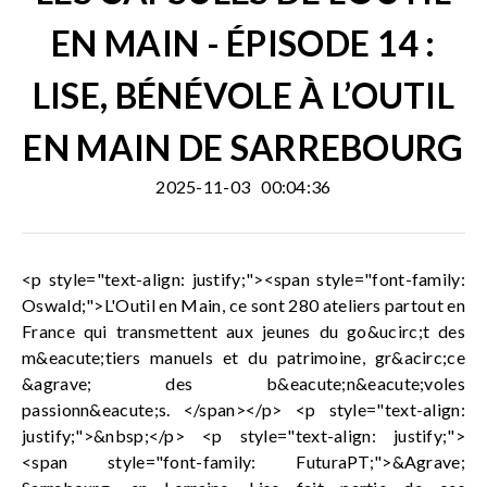
EN MAIN - ÉPISODE 14 :
LISE, BÉNÉVOLE À L’OUTIL
EN MAIN DE SARREBOURG
2025-11-03
00:04:36
<p style="text-align: justify;"><span style="font-family:
Oswald;">L'Outil en Main, ce sont 280 ateliers partout en
France qui transmettent aux jeunes du go&ucirc;t des
m&eacute;tiers manuels et du patrimoine, gr&acirc;ce
&agrave; des b&eacute;n&eacute;voles
passionn&eacute;s. </span></p> <p style="text-align:
justify;">&nbsp;</p> <p style="text-align: justify;">
<span style="font-family: FuturaPT;">&Agrave;