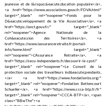
jeunesse et de l&rsquo;&eacute;ducation populaire</a>,
<a href="https://www.associations.gouv.fr/FDVA.html"
target="_blank" rel="noopener">Fonds pour le
D&eacute;veloppement de la Vie Associative</a>, <a
href="https://anct.gouv.fr/" target="_blank"
rel="noopener">Agence Nationale de la
Coh&eacute;sion des Territoires</a>, <a
href="https://www.lassuranceretraite.fr/portail-
info/home.html" target="_blank"
rel="noopener">L'Assurance Retraite</a>, <a
href="https://secu-independants.fr/decouvrir-le-cpsti"
target="_blank" rel="noopener">Le Conseil de la
protection sociale des travailleurs ind&eacute;pendants,
</a> <a href="https://www.fondationbs.org/"
target="_blank" rel="noopener">Fondation Bettencourt
Schueller</a>, <a href="https://www.ccca-btp.fr/fr"
target="_blank" rel="noopener">CCCA-BTP</a>, <span
class="BBwThe"><a