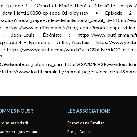
 • Episode 1 - Gérard et Marie-Thérèse, Mosaïste : https://
dal_detail_id=110850-episode-01-oldyssey • Episode 
og-actus?modal_page=video-detail&modal_detail_id=110852-ep
https://www.loutilenmain.fr/blog-actus?modal_page=video-
an-Louis, Ébéniste : https://www.loutilenmain.fr/b
episode-4 • Episode 5 - Gilles, Ajusteur : https://www.yo
e : https://www.youtube.com/watch?v=nGShHv7bkO0 • Episod
?
C9w&embeds_referring_euri=https%3A%2F%2Fwww.loutilenm
 : https://www.loutilenmain.fr/?modal_page=video-detail&moda
SOMMES NOUS ?
LES ASSOCIATIONS
rojet associatif
Entrez dans l’atelier !
sation et gouvernance
Blog - Actus