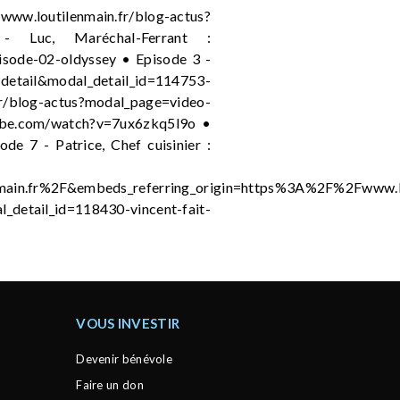
www.loutilenmain.fr/blog-actus?
2 - Luc, Maréchal-Ferrant :
isode-02-oldyssey • Episode 3 -
detail&modal_detail_id=114753-
log-actus?modal_page=video-
utube.com/watch?v=7ux6zkq5l9o •
e 7 - Patrice, Chef cuisinier :
ain.fr%2F&embeds_referring_origin=https%3A%2F%2Fwww.l
l_detail_id=118430-vincent-fait-
VOUS INVESTIR
Devenir bénévole
Faire un don