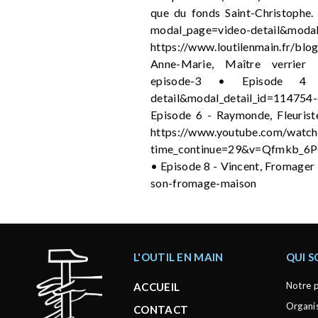
que du fonds Saint-Christophe.
modal_page=video-detail&mo
https://www.loutilenmain.fr/bl
Anne-Marie, Maître verrier : 
episode-3 • Episode 4 - Je
detail&modal_detail_id=114754-
Episode 6 - Raymonde, Fleurist
https://www.youtube.com/watch
time_continue=29&v=Qfmkb_6P
• Episode 8 - Vincent, Fromager
son-fromage-maison
L'OUTIL EN MAIN
QUI 
Notre p
ACCUEIL
Organi
CONTACT