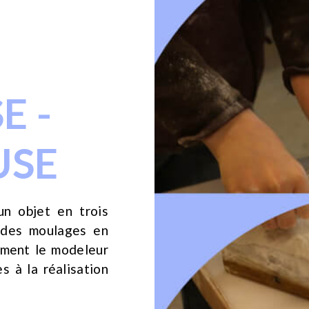
E -
USE
un objet en trois
 des moulages en
alement le modeleur
s à la réalisation