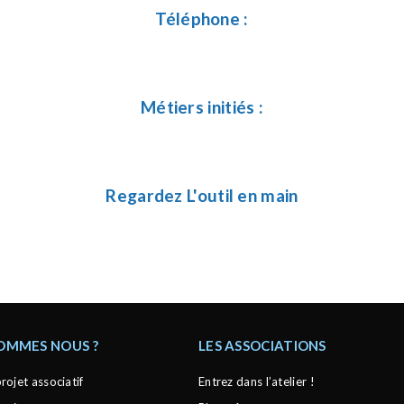
Téléphone :
Métiers initiés :
Regardez L'outil en main
SOMMES NOUS ?
LES ASSOCIATIONS
rojet associatif
Entrez dans l’atelier !