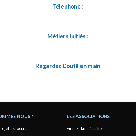
Téléphone :
Métiers initiés :
Regardez L'outil en main
SOMMES NOUS ?
LES ASSOCIATIONS
rojet associatif
Entrez dans l’atelier !