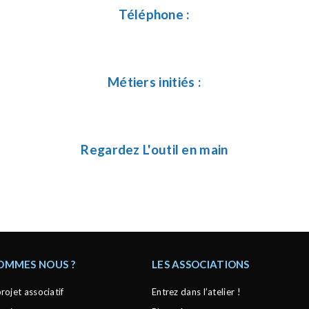
Téléphone :
Métiers initiés :
Regardez L'outil en main
SOMMES NOUS ?
LES ASSOCIATIONS
rojet associatif
Entrez dans l’atelier !