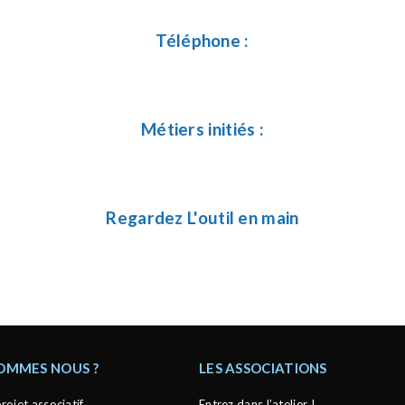
Téléphone :
Métiers initiés :
Regardez L'outil en main
SOMMES NOUS ?
LES ASSOCIATIONS
rojet associatif
Entrez dans l’atelier !