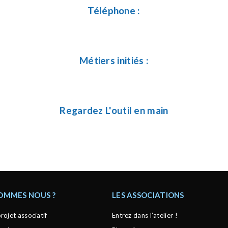
Téléphone :
Métiers initiés :
Regardez L'outil en main
SOMMES NOUS ?
LES ASSOCIATIONS
rojet associatif
Entrez dans l’atelier !