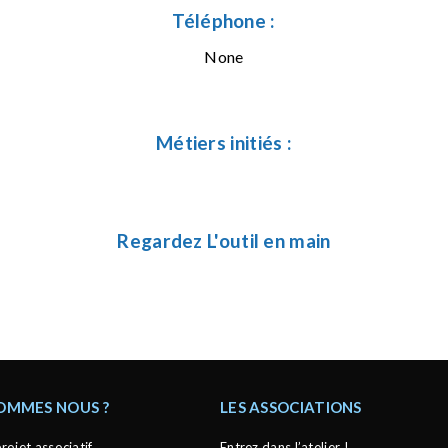
Téléphone :
None
Métiers initiés :
Regardez L'outil en main
SOMMES NOUS ?
LES ASSOCIATIONS
rojet associatif
Entrez dans l’atelier !