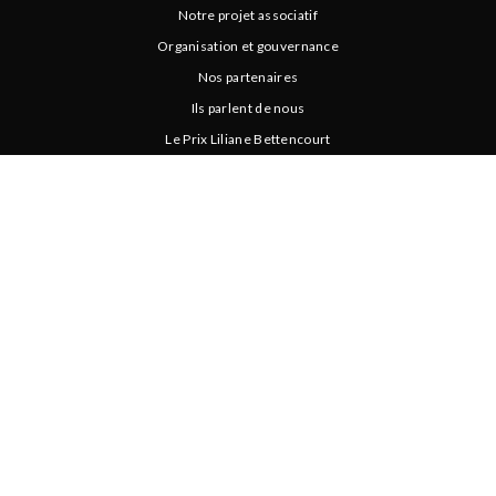
Notre projet associatif
Organisation et gouvernance
Nos partenaires
Ils parlent de nous
Le Prix Liliane Bettencourt
LES ASSOCIATIONS
Entrez dans l’atelier !
Blog - Actus
Créer une association L’Outil en Main
Association proche de chez vous
VOUS INVESTIR
Devenir bénévole
Faire un don
Devenir partenaire